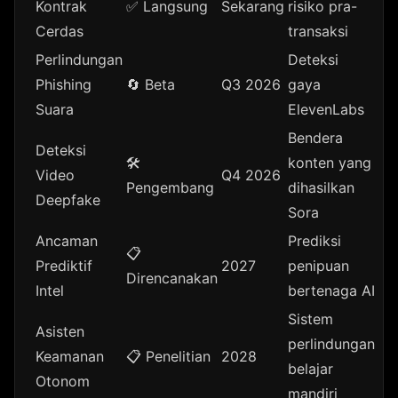
Kontrak
✅ Langsung
Sekarang
risiko pra-
Cerdas
transaksi
Perlindungan
Deteksi
Phishing
🔄 Beta
Q3 2026
gaya
Suara
ElevenLabs
Bendera
Deteksi
🛠️
konten yang
Video
Q4 2026
Pengembang
dihasilkan
Deepfake
Sora
Ancaman
Prediksi
📋
Prediktif
2027
penipuan
Direncanakan
Intel
bertenaga AI
Sistem
Asisten
perlindungan
Keamanan
📋 Penelitian
2028
belajar
Otonom
mandiri