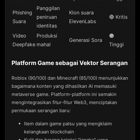
Panggilan
Phishing
Klon suara
peniruan
🔴 Kritis
Suara
ElevenLabs
identitas
Video
Produksi
🟠
Generasi Sora
Deepfake
mahal
Tinggi
Platform Game sebagai Vektor Serangan
Roblox (90/100) dan Minecraft (85/100) menunjukkan
bagaimana konten yang dihasilkan AI memasuki
metaverse game. Platform-platform ini semakin
mengintegrasikan fitur-fitur Web3, menciptakan
permukaan serangan baru:
Item dalam game palsu yang mengklaim
kelangkaan blockchain
Kulit dan barang koleksi "langka" yang