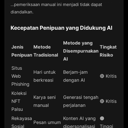
...pemeriksaan manual ini menjadi tidak dapat
diandalkan.
Kecepatan Penipuan yang Didukung AI
Metode yang
Jenis
Metode
Tingkat
Disempurnakan
Penipuan
Tradisional
Risiko
AI
Situs
Hari untuk
Berjam-jam
Web
🔴 Kritis
berkreasi
dengan AI
Phishing
Koleksi
Karya seni
Generasi tengah
NFT
🔴 Kritis
manual
perjalanan
Palsu
Rekayasa
Konten AI yang
🟠
Pesan umum
Sosial
dipersonalisasi
Tinggi