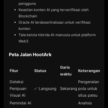
pengguna
Keaslian konten AI yang terverifikasi oleh
Blockchain
Oracle AI terdesentralisasi untuk verifikasi
konten
Tata kelola hibrida AI-manusia untuk platform
Web3
Peta Jalan HootArk
Garis
Fitur
Status
Keterangan
waktu
Deteksi
Pengenalan
Penipuan
✅ Langsung
Sekarang
pola untuk
Visual AI
situs palsu
Pemindai AI
Analisis