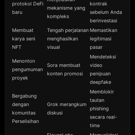
protokol DeFi
kontrak
mekanisme yang
baru
sebelum Anda
kompleks
berinvestasi
Membuat
Tengah perjalanan
Memastikan
karya seni
menghasilkan
legitimasi
NFT
visual
pasar
Mendeteksi
Menonton
Sora membuat
video
pengumuman
konten promosi
penipuan
proyek
deepfake
Memblokir
Bergabung
tautan
dengan
Grok merangkum
phishing
komunitas
diskusi
secara real-
Perselisihan
time
ElevenLabs
Memvalidasi