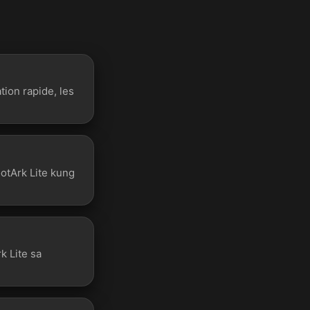
tion rapide, les
ootArk Lite kung
k Lite sa