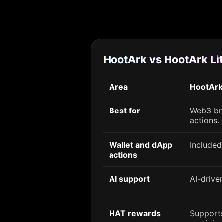
HootArk vs HootArk Li
Area
HootAr
Best for
Web3 br
actions.
Wallet and dApp
Included
actions
AI support
AI-drive
HAT rewards
Support